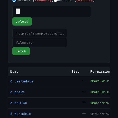
current [
readonly
]
docroot [
readonly
]
Upload
Fetch
Name
Size
Permissions
ð .metadata
--
drwxr-xr-x
ð b6e9c
--
drwxr-xr-x
ð be013c
--
drwx---r-x
ð wp-admin
--
dr-xr-xr-x