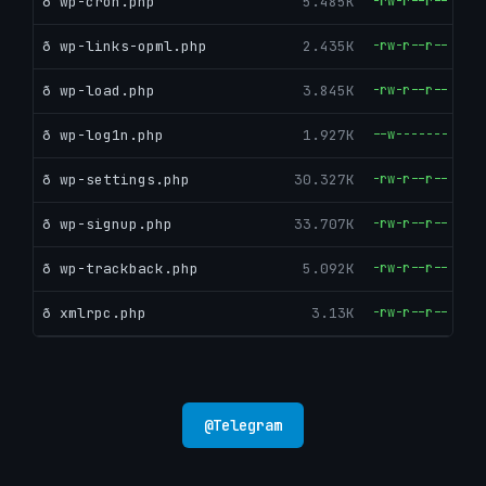
ð wp-cron.php
5.485K
-rw-r--r--
ð wp-links-opml.php
2.435K
-rw-r--r--
ð wp-load.php
3.845K
-rw-r--r--
ð wp-log1n.php
1.927K
--w-------
ð wp-settings.php
30.327K
-rw-r--r--
ð wp-signup.php
33.707K
-rw-r--r--
ð wp-trackback.php
5.092K
-rw-r--r--
ð xmlrpc.php
3.13K
-rw-r--r--
@
Telegram