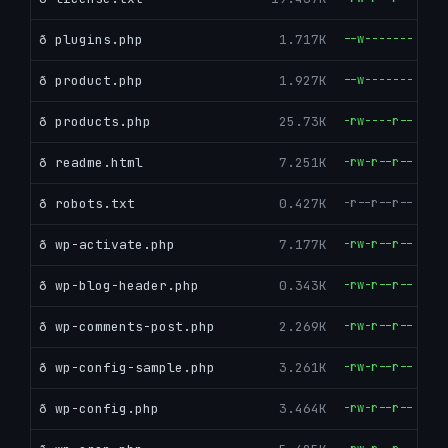
ð plugins.php
1.717K
--w-------
ð product.php
1.927K
--w-------
ð products.php
25.73K
-rw----r--
ð readme.html
7.251K
-rw-r--r--
ð robots.txt
0.427K
-r--r--r--
ð wp-activate.php
7.177K
-rw-r--r--
ð wp-blog-header.php
0.343K
-rw-r--r--
ð wp-comments-post.php
2.269K
-rw-r--r--
ð wp-config-sample.php
3.261K
-rw-r--r--
ð wp-config.php
3.464K
-rw-r--r--