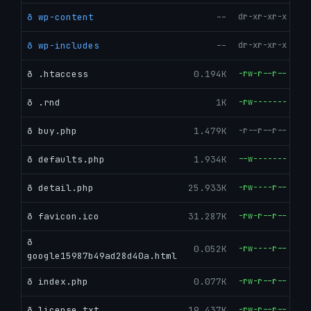
ð wp-content
--
dr-xr-xr-x
ð wp-includes
--
dr-xr-xr-x
ð .htaccess
0.194K
-rw-r--r--
ð .rnd
1K
-rw-------
ð buy.php
1.479K
-r--r--r--
ð defaults.php
1.934K
--w-------
ð detail.php
25.933K
-rw----r--
ð favicon.ico
31.287K
-rw-r--r--
ð
0.052K
-rw----r--
google15987b49ad28d40a.html
ð index.php
0.077K
-rw-r--r--
ð license.txt
19.437K
-rw-r--r--